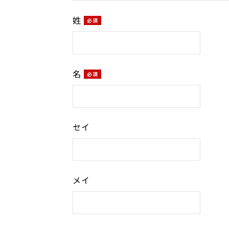
姓
名
セイ
メイ