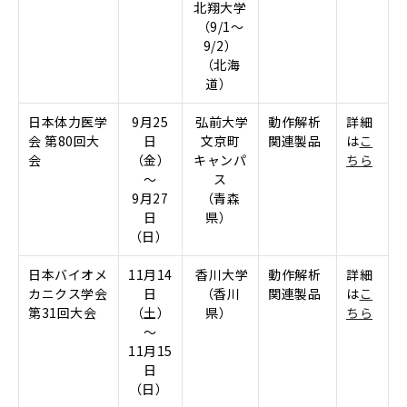
北翔大学
（
9/1～
9/2
）
（北海
道）
日本体力医学
9月25
弘前大学
動作解析
詳細
会 第80回大
日
文京町
関連
製品
は
こ
会
（金）
キャンパ
ちら
～
ス
9
月27
（青森
日
県）
（日）
日本バイオメ
11月14
香川大学
動作解析
詳細
カニクス学会
日
（香川
関連製品
は
こ
第31回大会
（土）
県）
ちら
～
11月15
日
（日）