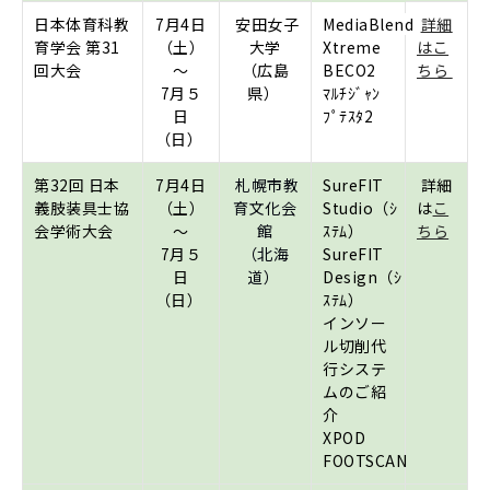
日本体育科教
7月4日
安田女子
MediaBlend
詳細
育学会 第31
（土）
大学
Xtreme
はこ
回大会
～
（広島
BECO2
ちら
7月５
県）
ﾏﾙﾁｼﾞｬﾝ
日
ﾌﾟﾃｽﾀ2
（日）
第32回 日本
7月4日
札幌市教
SureFIT
詳細
義肢装具士協
（土）
育文化会
Studio（ｼ
は
こ
会学術大会
～
館
ｽﾃﾑ）
ちら
7月５
（北海
SureFIT
日
道）
Design（ｼ
（日）
ｽﾃﾑ）
インソー
ル切削代
行システ
ムのご紹
介
XPOD
FOOTSCAN