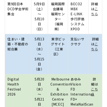
第9回日本
5
月9日
福岡国際
BECO2
詳細
DCD学会学術
（土）
会議場
MBX
は
こ
集会
～
福岡セン
E-LINK
ちら
5月10
ター
歩行評価
日
（福岡
システム
（日）
県）
XPOD
住まい・建
5
月13
東京ビッ
支払いサ
詳細
築・不動産の
日
グサイト
クサク
は
こ
総合展
（水）
（江東
ちら
～
区）
5月15
日
（金）
Digital
5
月20
Melbourne
あゆみ
詳
Health
日
Convention
Vision
細は
Festival
（水）
&
FD
こち
2026
～
Exhibition
International
ら
5月21
Centre
FD+
日
[MCEC]
MelaNailScan