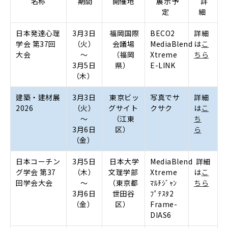
名称
期間
開催地
展示予
詳
定
細
日本発達心理
3月3日
福岡国際
BECO2
詳細
学会 第37回
（火）
会議場
MediaBlend
は
こ
大会
～
（福岡
Xtreme
ちら
3月5日
県）
E-LINK
（木）
建築・建材展
3月3日
東京ビッ
写真でサ
詳細
2026
（火）
グサイト
クサク
は
こ
～
（江東
ち
3月6日
区）
ら
（金）
日本コーチン
3月5日
日本大学
MediaBlend
詳細
グ学会 第37
（木）
文理学部
Xtreme
は
こ
回学会大会
～
（東京都
ﾏﾙﾁｼﾞｬﾝ
ちら
3月6日
世田谷
ﾌﾟﾃｽﾀ2
（金）
区）
Frame-
DIAS6