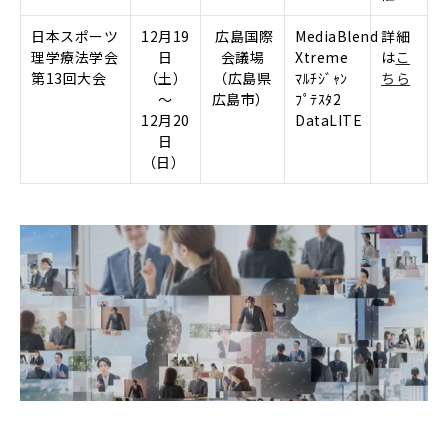
日本スポーツ
12月19
広島国際
MediaBlend
詳細
理学療法学会
日
会議場
Xtreme
は
こ
第13回大会
（土）
（広島県
ﾏﾙﾁｼﾞｬﾝ
ちら
～
広島市）
ﾌﾟﾃｽﾀ2
12月20
D
ata
L
ITE
日
（日）