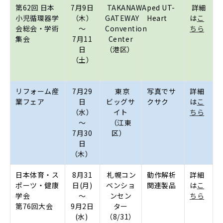
第62回 日本
7月9日
TAKANAWA
ped UT-
詳細
小児循環器学
（木）
GATEWAY
Heart
は
こ
会総会・学術
～
Convention
ちら
集会
7月11
Center
日
（港区）
（土）
リフォーム産
7月29
東京
写真でサ
詳細
業フェア
日
ビッグ
サ
クサク
は
こ
（水）
イト
ちら
～
（江東
7月30
区）
日
（木）
日本体育・ス
8月31
札幌コン
動作解析
詳細
ポーツ・健康
日(月)
ベンショ
関連製品
は
こ
学会
～
ンセン
ちら
第76回大会
9月2日
ター
(水)
（
8/31
）