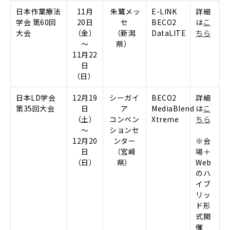
日本作業療法
11月
朱鷺メッ
E-LINK
詳細
学会 第60回
20日
セ
BECO2
は
こ
大会
（金）
（新潟
DataLITE
ちら
～
県）
11月22
日
（日）
日本LD学会
12月19
シーガイ
BECO2
詳細
第35回大会
日
ア
MediaBlend
は
こ
（土）
コンベン
Xtreme
ちら
～
ションセ
12月20
ンター
※
会
日
（宮崎
場＋
（日）
県）
Web
のハ
イブ
リッ
ド形
式開
催