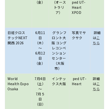
（金）
（オース
ped UT-
トラリ
Heart
ア）
XPOD
日経クロス
6月11
グランフ
写真でサ
詳細
テック
NEXT
日
ロント大
クサク
は
こ
関西 2026
（木）
阪 コング
ちら
～
レコンベ
6月12
ンション
日
センター
（金）
（大阪
市）
World
7月4日
インテッ
ped UT-
詳細
Health Expo
（土）
クス大阪
Heart
は
こ
Osaka
～
ちら
7月５
日
（日）