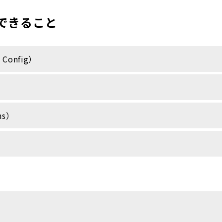
できること
Config）
ns）