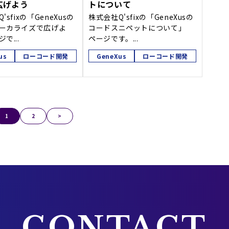
広げよう
トについて
'sfixの「GeneXusの
株式会社Q'sfixの「GeneXusの
ーカライズで広げよ
コードスニペットについて」
で...
ページです。...
us
ローコード開発
GeneXus
ローコード開発
1
2
>
CONTACT