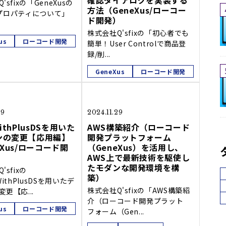
確認ダイアログを実装する
'sfixの「GeneXusの
方法（GeneXus/ローコー
reプロパティについて」
ド開発）
株式会社Q'sfixの「初心者でも
us
ローコード開発
簡単！User Controlで商品登
録/削...
GeneXus
ローコード開発
29
2024.11.29
ithPlusDSを用いた
AWS構築紹介（ローコード
ンの変更【応用編】
開発プラットフォーム
eXus/ローコード開
（GeneXus）を活用し、
AWS上で最新技術を駆使し
たモダンな開発環境を構
'sfixの
築）
WithPlusDSを用いたデ
株式会社Q'sfixの「AWS構築紹
更【応...
介（ローコード開発プラット
us
ローコード開発
フォーム（Gen...