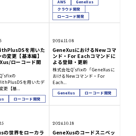
AWS
GeneXus
クラウド開発
ローコード開発
5
2024.11.08
ithPlusDSを用いた
GeneXusにおけるNewコマ
ンの変更【基本編】
ンド・For Eachコマンドに
eXus/ローコード開
よる登録・更新
株式会社Q'sfixの「GeneXusに
'sfixの
おけるNewコマンド・For
WithPlusDSを用いたデ
Each...
更【基...
GeneXus
ローコード開発
us
ローコード開発
25
2024.10.18
Xusの世界をローカラ
GeneXusのコードスニペッ